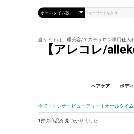
当サイトは、理美容/エステサロン専用仕入
【アレコレ/all
ヘアケア
ボディ
シャンプー
トリートメント
バッファ剤
アウトバストリート
ブローローション
育毛剤
UVケ
スキン
ハンド
着圧サ
全て
|
インナービューティー
|
オールタイム
ント
液
1件
の商品が見つかりました