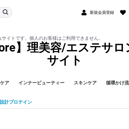
新規会員登録
れサイトです。個人のお客様はご利用できません。
ekore】理美容/エステ
サイト
ケア
インナービューティー
スキンケア
循環かけ流
メ
ア
プロテクト美容
クリーム
ポーター
ビタミンC含有美容食
オールタイム設計プロ
美容ヘム鉄サプリ
頭皮用アロマミスト
設計プロテイン
品
テイン